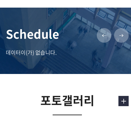
Schedule
데이터이(가) 없습니다.
포토갤러리